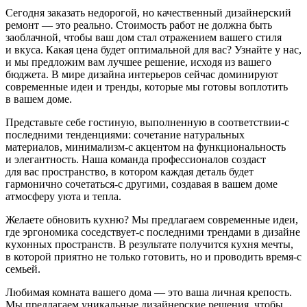
Сегодня заказать недорогой, но качественный дизайнерский
ремонт — это реально. Стоимость работ не должна быть
заоблачной, чтобы ваш дом стал отражением вашего стиля
и вкуса. Какая цена будет оптимальной для вас? Узнайте у нас,
и мы предложим вам лучшее решение, исходя из вашего
бюджета. В мире дизайна интерьеров сейчас доминируют
современные идеи и тренды, которые мы готовы воплотить
в вашем доме.
Представьте себе гостиную, выполненную в
соответствии-с
последними тенденциями: сочетание натуральных
материалов,
минимализм-с
акцентом на функциональность
и элегантность. Наша команда профессионалов создаст
для вас пространство, в котором каждая деталь будет
гармонично
сочетаться-с
другими, создавая в вашем доме
атмосферу уюта и тепла.
Желаете обновить кухню? Мы предлагаем современные идеи,
где эргономика
соседствует-с
последними трендами в дизайне
кухонных пространств. В результате получится кухня мечты,
в которой приятно не только готовить, но и проводить
время-с
семьей.
Любимая комната вашего дома — это ваша личная крепость.
Мы предлагаем уникальные дизайнерские решения, чтобы